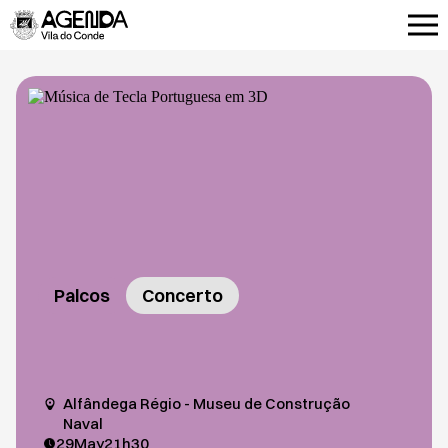
Palcos
Concerto
Alfândega Régio - Museu de Construção
Naval
29
May
21h30