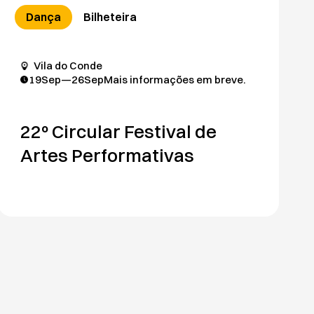
Dança
Bilheteira
Vila do Conde
19
Sep
—
26
Sep
Mais informações em breve.
22º Circular Festival de
Artes Performativas