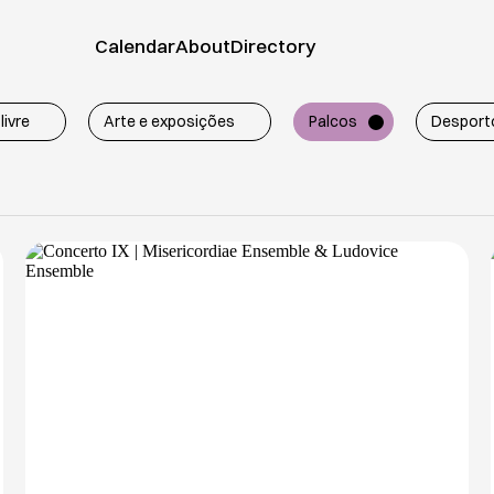
EIXO Residências Artísticas
Calendar
About
Directory
Fapconde - Federação de Associações de Pais 
FOTO VC - Ciclo de Exposições de Fotografia e
livre
Arte e exposições
Palcos
Desport
Galeria Solar
Ginásio Clube Vilaconden
Junta de Freguesia de Vila Chã
Lafonta