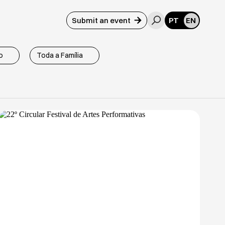
Submit an event
PT
EN
do Concelho de Vila do Conde
m Vila do Conde
Futebol Clube de Vila Chã
o
Toda a Família
se
Junta de Freguesia de Mindelo
na