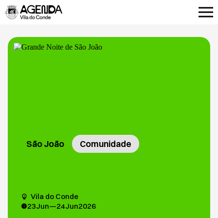
São João
Comunidade
Vila do Conde
23
Jun
—
24
Jun
2026