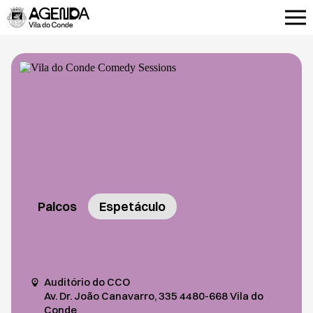
Palcos
Espetáculo
Auditório do CCO
Av. Dr. João Canavarro, 335 4480-668 Vila do
Conde