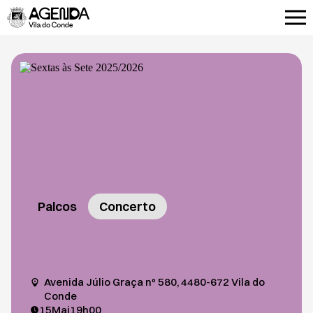
Palcos
Concerto
Avenida Júlio Graça nº 580, 4480-672 Vila do
Conde
15
Mai
19h00