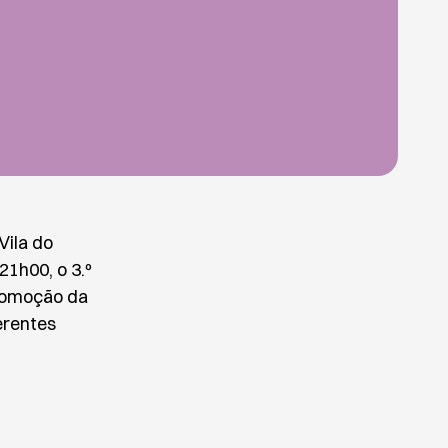
Vila do
21h00, o 3.º
promoção da
erentes