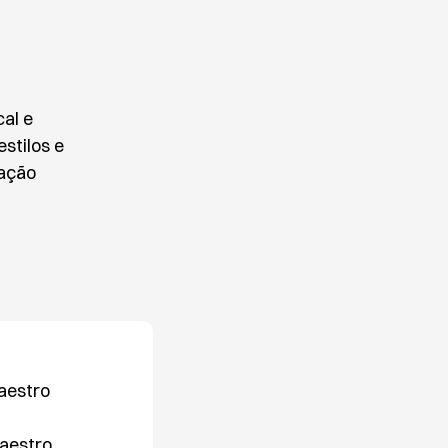
al e
stilos e
ração
aestro
Maestro