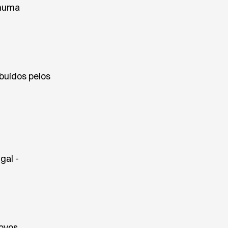
 numa
ibuídos pelos
gal -
ovos