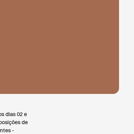
os dias 02 e
posições de
ntes -