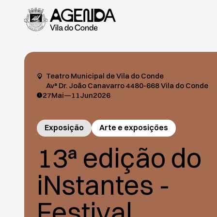
Teatro Municipal de Vila do Conde
Avª Dr. João Canavarro 4480-668 Vila do Conde
27
Mai
—
11
Jun
2026
Exposição
Arte e exposições
13ª edição do
iNstantes -
Festival