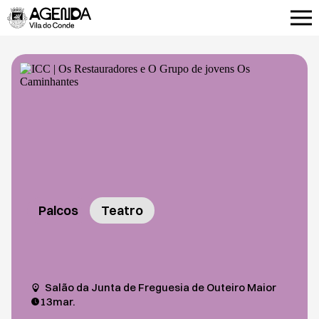
Palcos
Teatro
Salão da Junta de Freguesia de Outeiro Maior
13
mar.