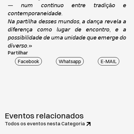
— 𝘯𝘶𝘮 𝘤𝘰𝘯𝘵í𝘯𝘶𝘰 𝘦𝘯𝘵𝘳𝘦 𝘵𝘳𝘢𝘥𝘪çã𝘰 𝘦
𝘤𝘰𝘯𝘵𝘦𝘮𝘱𝘰𝘳𝘢𝘯𝘦𝘪𝘥𝘢𝘥𝘦.
𝘕𝘢 𝘱𝘢𝘳𝘵𝘪𝘭𝘩𝘢 𝘥𝘦𝘴𝘴𝘦𝘴 𝘮𝘶𝘯𝘥𝘰𝘴, 𝘢 𝘥𝘢𝘯ç𝘢 𝘳𝘦𝘷𝘦𝘭𝘢 𝘢
𝘥𝘪𝘧𝘦𝘳𝘦𝘯ç𝘢 𝘤𝘰𝘮𝘰 𝘭𝘶𝘨𝘢𝘳 𝘥𝘦 𝘦𝘯𝘤𝘰𝘯𝘵𝘳𝘰, 𝘦 𝘢
𝘱𝘰𝘴𝘴𝘪𝘣𝘪𝘭𝘪𝘥𝘢𝘥𝘦 𝘥𝘦 𝘶𝘮𝘢 𝘶𝘯𝘪𝘥𝘢𝘥𝘦 𝘲𝘶𝘦 𝘦𝘮𝘦𝘳𝘨𝘦 𝘥𝘰
𝘥𝘪𝘷𝘦𝘳𝘴𝘰.»
Partilhar
Facebook
Whatsapp
E-MAIL
Eventos relacionados
Todos os eventos nesta Categoria