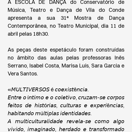
A ESCOLA DE DANÇA do Conservatório de
Música, Teatro e Dança de Vila do Conde
apresenta a sua 31ª Mostra de Dança
Contemporânea, no Teatro Municipal, dia 11 de
abril pelas 18h30.
As peças deste espetáculo foram construídas
no âmbito das aulas pelas professoras Inês
Serrano, Isabel Costa, Marisa Luís, Sara Garcia e
Vera Santos.
«𝘔𝘜𝘓𝘛𝘐𝘝𝘌𝘙𝘚𝘖𝘚 é 𝘤𝘰𝘦𝘹𝘪𝘴𝘵ê𝘯𝘤𝘪𝘢.
𝘌𝘯𝘵𝘳𝘦 𝘰 í𝘯𝘵𝘪𝘮𝘰 𝘦 𝘰 𝘤𝘰𝘭𝘦𝘵𝘪𝘷𝘰, 𝘤𝘳𝘶𝘻𝘢𝘮-𝘴𝘦 𝘤𝘰𝘳𝘱𝘰𝘴
𝘧𝘦𝘪𝘵𝘰𝘴 𝘥𝘦 𝘩𝘪𝘴𝘵ó𝘳𝘪𝘢𝘴, 𝘤𝘶𝘭𝘵𝘶𝘳𝘢𝘴 𝘦 𝘦𝘹𝘱𝘦𝘳𝘪ê𝘯𝘤𝘪𝘢𝘴,
𝘩𝘢𝘣𝘪𝘵𝘢𝘯𝘥𝘰 𝘮ú𝘭𝘵𝘪𝘱𝘭𝘢𝘴 𝘪𝘥𝘦𝘯𝘵𝘪𝘥𝘢𝘥𝘦𝘴.
𝘈 𝘮𝘶𝘭𝘵𝘪𝘤𝘶𝘭𝘵𝘶𝘳𝘢𝘭𝘪𝘥𝘢𝘥𝘦 𝘳𝘦𝘷𝘦𝘭𝘢-𝘴𝘦 𝘤𝘰𝘮𝘰 𝘢𝘭𝘨𝘰
𝘷𝘪𝘷𝘪𝘥𝘰, 𝘪𝘮𝘢𝘨𝘪𝘯𝘢𝘥𝘰, 𝘩𝘦𝘳𝘥𝘢𝘥𝘰 𝘦 𝘵𝘳𝘢𝘯𝘴𝘧𝘰𝘳𝘮𝘢𝘥𝘰